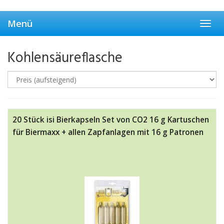
Skip
to
Menü
main
Toggl
content
navig
Kohlensäureflasche
20 Stück isi Bierkapseln Set von CO2 16 g Kartuschen
für Biermaxx + allen Zapfanlagen mit 16 g Patronen