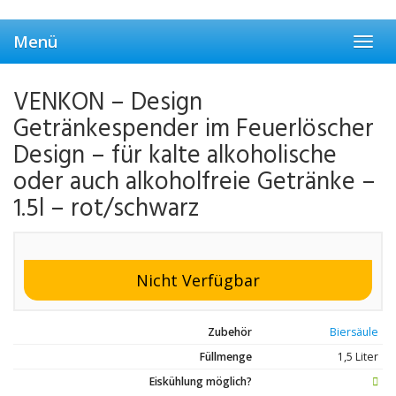
Skip
to
Menü
main
Toggl
content
navig
VENKON – Design
Getränkespender im Feuerlöscher
Design – für kalte alkoholische
oder auch alkoholfreie Getränke –
1.5l – rot/schwarz
Nicht Verfügbar
Zubehör
Biersäule
Füllmenge
1,5 Liter
Eiskühlung möglich?