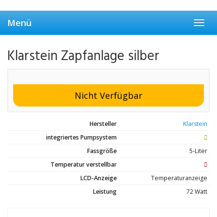
Skip
to
Menü
main
Toggl
content
navig
Klarstein Zapfanlage silber
Nicht Verfügbar
Hersteller
Klarstein
integriertes Pumpsystem
Fassgröße
5-Liter
Temperatur verstellbar
LCD-Anzeige
Temperaturanzeige
Leistung
72 Watt