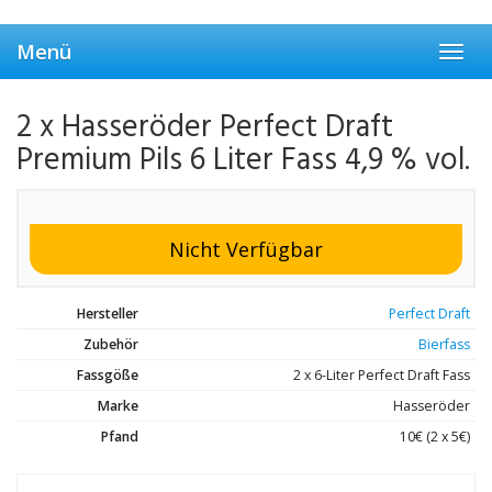
Skip
to
Menü
main
Toggl
content
navig
2 x Hasseröder Perfect Draft
Premium Pils 6 Liter Fass 4,9 % vol.
Nicht Verfügbar
Hersteller
Perfect Draft
Zubehör
Bierfass
Fassgöße
2 x 6-Liter Perfect Draft Fass
Marke
Hasseröder
Pfand
10€ (2 x 5€)